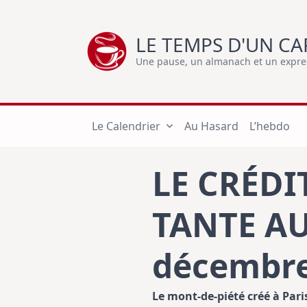
Skip
to
LE TEMPS D'UN CA
content
Une pause, un almanach et un express
Le Calendrier
Au Hasard
L’hebdo
LE CRÉDI
TANTE A
décembre
Le mont-de-piété créé à Pari