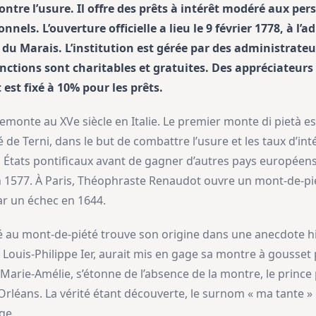
ontre l’usure. Il offre des prêts à intérêt modéré aux pe
nnels. L’ouverture officielle a lieu le 9 février 1778, à l’
r du Marais. L’institution est gérée par des administrat
onctions sont charitables et gratuites. Des appréciateurs 
 est fixé à 10% pour les prêts.
remonte au XVe siècle en Italie. Le premier monte di pietà e
de Terni, dans le but de combattre l’usure et les taux d’inté
 États pontificaux avant de gagner d’autres pays européens
n 1577. À Paris, Théophraste Renaudot ouvre un mont-de-pié
ar un échec en 1644.
 au mont-de-piété trouve son origine dans une anecdote his
 roi Louis-Philippe Ier, aurait mis en gage sa montre à gouss
 Marie-Amélie, s’étonne de l’absence de la montre, le prince 
rléans. La vérité étant découverte, le surnom « ma tante » 
ge.