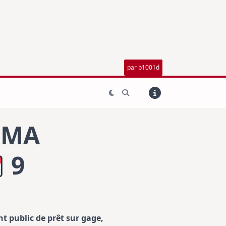
par b1001d
 MA
9
t public de prêt sur gage,