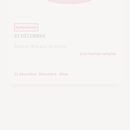
Lire l'article complet
23 décembre
Décembre
Hiver
Police & Justice
CONDAMNATION DU DÉPECEUR DE
MONTRÉAL
23 décembre 2014
Luka Rocco Magnotta, le Dépeceur de
Montréal ou le premier tueur sur internet, est
condamné pour meurtre le 23 décembre
2014.
Lire l'article complet
23 décembre
Canada
Décembre
Hiver