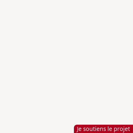
Histoire & Société
LA LOI CAMILLE SÉE : UN PAS VERS
L’ÉDUCATION SECONDAIRE DES JEUNES
FILLES
21 décembre 1880
Lire l'article complet
21 décembre
3ème République
Décembre
Hiver
Je soutiens le projet