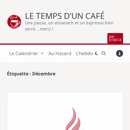
Skip
to
LE TEMPS D'UN CAFÉ
content
Une pause, un almanach et un expresso bien
serré... merci !
par
b1001d
Le Calendrier
Au Hasard
L’hebdo
Étiquette :
Décembre