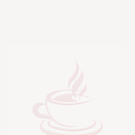
Ephéméride
23 DÉCEMBRE
Bonne fête aux Armand