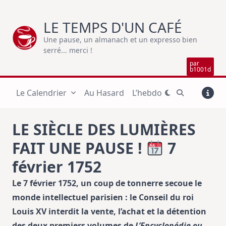
Skip
to
LE TEMPS D'UN CAFÉ
content
Une pause, un almanach et un expresso bien
serré... merci !
par
b1001d
Le Calendrier
Au Hasard
L’hebdo
LE SIÈCLE DES LUMIÈRES
FAIT UNE PAUSE !
7
février 1752
Le 7 février 1752, un coup de tonnerre secoue le
monde intellectuel parisien : le Conseil du roi
Louis XV interdit la vente, l’achat et la détention
des deux premiers volumes de
L’Encyclopédie ou