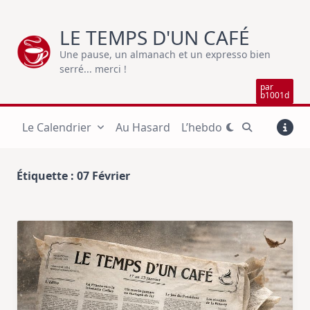
Skip
to
LE TEMPS D'UN CAFÉ
content
Une pause, un almanach et un expresso bien
serré... merci !
par
b1001d
Le Calendrier
Au Hasard
L’hebdo
Étiquette :
07 Février