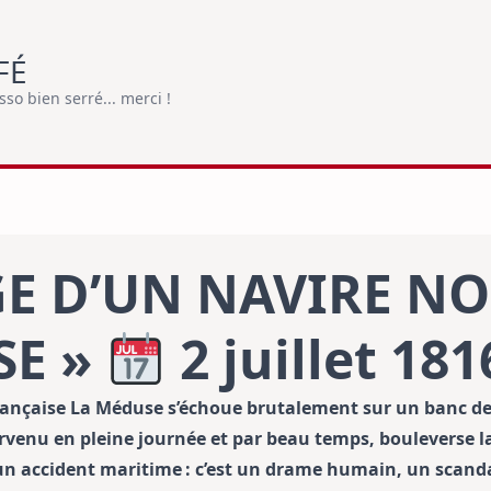
FÉ
o bien serré... merci !
E D’UN NAVIRE N
SE »
2 juillet 181
e française La Méduse s’échoue brutalement sur un banc de
rvenu en pleine journée et par beau temps, bouleverse la
’un accident maritime : c’est un drame humain, un scand