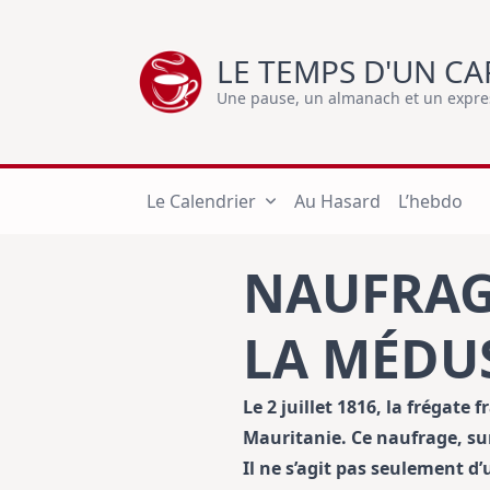
Skip
to
LE TEMPS D'UN CA
content
Une pause, un almanach et un express
Le Calendrier
Au Hasard
L’hebdo
NAUFRAG
LA MÉDU
Le 2 juillet 1816, la frégat
Mauritanie. Ce naufrage, su
Il ne s’agit pas seulement d