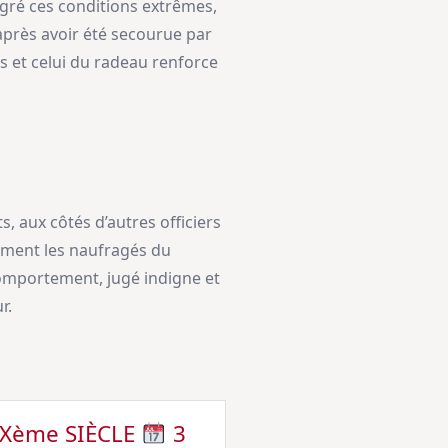
algré ces conditions extrêmes,
 après avoir été secourue par
ts et celui du radeau renforce
 aux côtés d’autres officiers
atement les naufragés du
 comportement, jugé indigne et
r.
IXème SIÈCLE
3