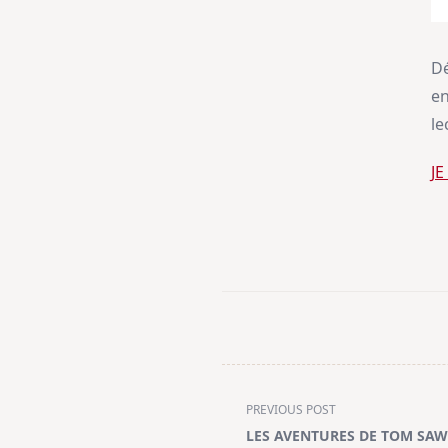
Dé
en
le
J
<span
PREVIOUS POST
class="nav-
LES AVENTURES DE TOM SAWY