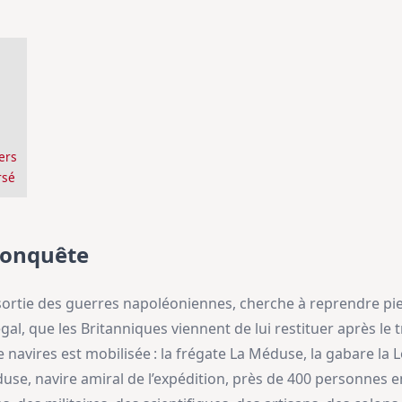
ers
rsé
conquête
e sortie des guerres napoléoniennes, cherche à reprendre pi
l, que les Britanniques viennent de lui restituer après le tr
e navires est mobilisée : la frégate La Méduse, la gabare la Lo
éduse, navire amiral de l’expédition, près de 400 personnes