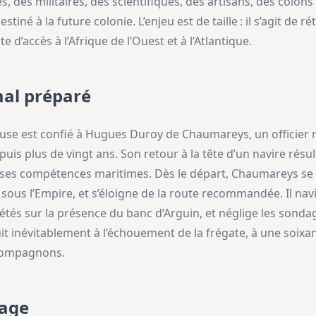
 des militaires, des scientifiques, des artisans, des colons 
iné à la future colonie. L’enjeu est de taille : il s’agit de r
e d’accès à l’Afrique de l’Ouest et à l’Atlantique.
al préparé
 est confié à Hugues Duroy de Chaumareys, un officier ro
uis plus de vingt ans. Son retour à la tête d’un navire rés
e ses compétences maritimes. Dès le départ, Chaumareys se 
 sous l’Empire, et s’éloigne de la route recommandée. Il nav
étés sur la présence du banc d’Arguin, et néglige les sonda
t inévitablement à l’échouement de la frégate, à une soixa
 compagnons.
rage