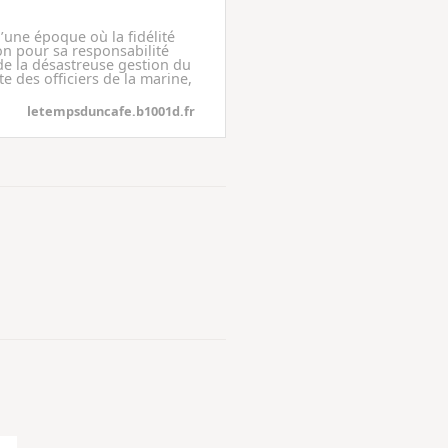
une époque où la fidélité
on pour sa responsabilité
e la désastreuse gestion du
te des officiers de la marine,
letempsduncafe.b1001d.fr