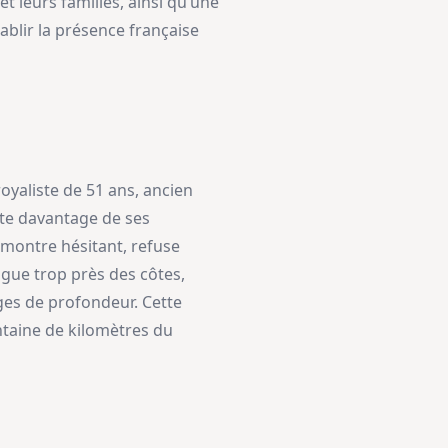
et leurs familles, ainsi qu’une
établir la présence française
yaliste de 51 ans, ancien
ulte davantage de ses
montre hésitant, refuse
igue trop près des côtes,
ges de profondeur. Cette
ntaine de kilomètres du