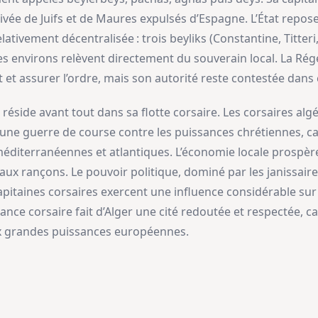
rivée de Juifs et de Maures expulsés d’Espagne. L’État repo
lativement décentralisée : trois beyliks (Constantine, Titter
 ses environs relèvent directement du souverain local. La Rég
 et assurer l’ordre, mais son autorité reste contestée dans 
 réside avant tout dans sa flotte corsaire. Les corsaires alg
ne guerre de course contre les puissances chrétiennes, ca
 méditerranéennes et atlantiques. L’économie locale prospère
ux rançons. Le pouvoir politique, dominé par les janissaire
capitaines corsaires exercent une influence considérable sur 
ssance corsaire fait d’Alger une cité redoutée et respectée, 
aux grandes puissances européennes.