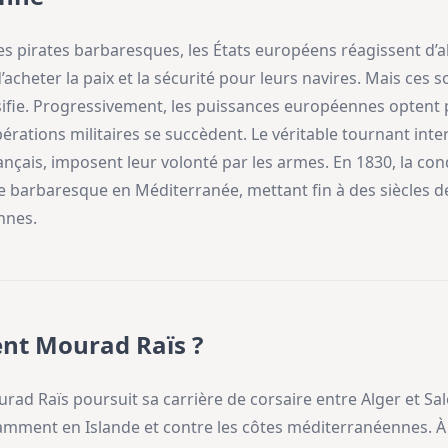
s pirates barbaresques, les États européens réagissent d’ab
’acheter la paix et la sécurité pour leurs navires. Mais ces 
ensifie. Progressivement, les puissances européennes optent p
tions militaires se succèdent. Le véritable tournant intervie
Français, imposent leur volonté par les armes. En 1830, la co
rie barbaresque en Méditerranée, mettant fin à des siècles de
nnes.
ent Mourad Raïs ?
ad Raïs poursuit sa carrière de corsaire entre Alger et Salé. 
mment en Islande et contre les côtes méditerranéennes. À S