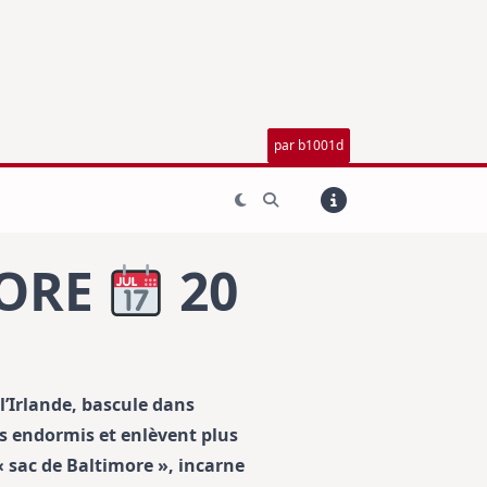
par b1001d
MORE
20
 l’Irlande, bascule dans
es endormis et enlèvent plus
« sac de Baltimore », incarne