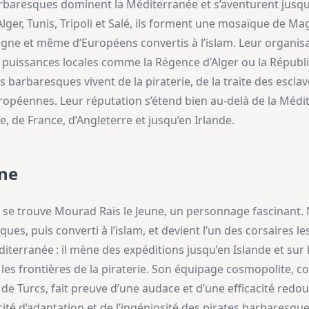
arbaresques dominent la Méditerranée et s’aventurent jusqu
Alger, Tunis, Tripoli et Salé, ils forment une mosaïque de M
ne et même d’Européens convertis à l’islam. Leur organisati
 puissances locales comme la Régence d’Alger ou la Républiqu
es barbaresques vivent de la piraterie, de la traite des escla
ropéennes. Leur réputation s’étend bien au-delà de la Médite
ne, de France, d’Angleterre et jusqu’en Irlande.
une
re se trouve Mourad Raïs le Jeune, un personnage fascinant.
sques, puis converti à l’islam, et devient l’un des corsaires 
diterranée : il mène des expéditions jusqu’en Islande et sur 
 les frontières de la piraterie. Son équipage cosmopolite,
e Turcs, fait preuve d’une audace et d’une efficacité redo
té d’adaptation et de l’ingéniosité des pirates barbaresque