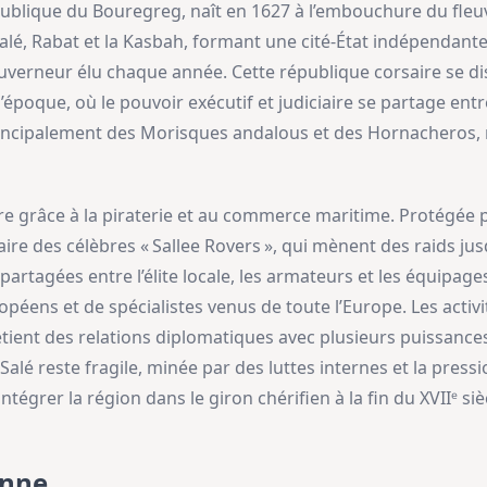
ublique du Bouregreg, naît en 1627 à l’embouchure du fleuv
t Salé, Rabat et la Kasbah, formant une cité-État indépendan
ouverneur élu chaque année. Cette république corsaire se d
époque, où le pouvoir exécutif et judiciaire se partage ent
incipalement des Morisques andalous et des Hornacheros
e grâce à la piraterie et au commerce maritime. Protégée 
aire des célèbres « Sallee Rovers », qui mènent des raids ju
 partagées entre l’élite locale, les armateurs et les équip
éens et de spécialistes venus de toute l’Europe. Les activi
tretient des relations diplomatiques avec plusieurs puissan
lé reste fragile, minée par des luttes internes et la press
ntégrer la région dans le giron chérifien à la fin du XVIIᵉ siè
enne