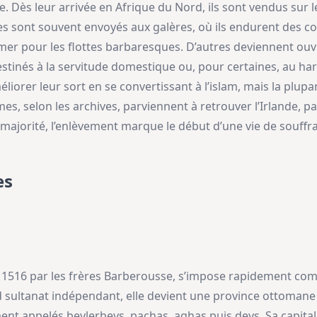
ue. Dès leur arrivée en Afrique du Nord, ils sont vendus sur
s sont souvent envoyés aux galères, où ils endurent des co
mer pour les flottes barbaresques. D’autres deviennent ou
stinés à la servitude domestique ou, pour certaines, au ha
liorer leur sort en se convertissant à l’islam, mais la plupa
mes, selon les archives, parviennent à retrouver l’Irlande, p
 majorité, l’enlèvement marque le début d’une vie de souffran
es
n 1516 par les frères Barberousse, s’impose rapidement c
sultanat indépendant, elle devient une province ottomane
t appelés beylerbeys, pachas, aghas puis deys. Sa capitale,