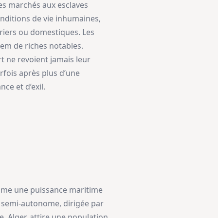
 les marchés aux esclaves
nditions de vie inhumaines,
vriers ou domestiques. Les
rem de riches notables.
rt ne revoient jamais leur
arfois après plus d’une
ce et d’exil.
omme une puissance maritime
 semi-autonome, dirigée par
 Alger, attire une population