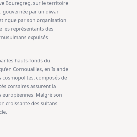
e Bouregreg, sur le territoire
te, gouvernée par un diwan
istingue par son organisation
re les représentants des
, musulmans expulsés
par les hauts-fonds du
squ’en Cornouailles, en Islande
ages cosmopolites, composés de
tés corsaires assurent la
ces européennes. Malgré son
ion croissante des sultans
cle.