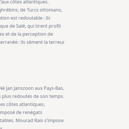
’aux côtes atlantiques.
aghrébins, de Turcs ottomans,
on est redoutable : ils
e de Salé, qui tirent profit
ves et de la perception de
rranée : ils sèment la terreur
 Né Jan Janszoon aux Pays-Bas,
les plus redoutés de son temps.
les côtes atlantiques,
 composé de renégats
utables. Mourad Raïs s’impose
s.