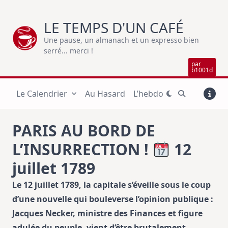
Skip
to
LE TEMPS D'UN CAFÉ
content
Une pause, un almanach et un expresso bien
serré... merci !
par
b1001d
Le Calendrier
Au Hasard
L’hebdo
PARIS AU BORD DE
L’INSURRECTION !
12
juillet 1789
Le 12 juillet 1789, la capitale s’éveille sous le coup
d’une nouvelle qui bouleverse l’opinion publique :
Jacques Necker, ministre des Finances et figure
adulée du peuple, vient d’être brutalement