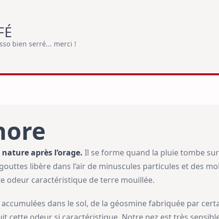
FÉ
o bien serré... merci !
hore
a nature après l’orage.
Il se forme quand la pluie tombe sur
gouttes libère dans l’air de minuscules particules et des 
tte odeur caractéristique de terre mouillée.
 accumulées dans le sol, de la géosmine fabriquée par certai
t cette odeur si caractéristique. Notre nez est très sensib