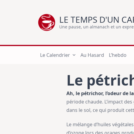
Skip
to
LE TEMPS D'UN CA
content
Une pause, un almanach et un express
Le Calendrier
Au Hasard
L’hebdo
Le pétric
A
h, le pétrichor
, l’odeur de l
période chaude. L’impact des 
dans le sol, ce qui produit ce
Le mélange d’huiles végétales
d’ozone lors des orages produi