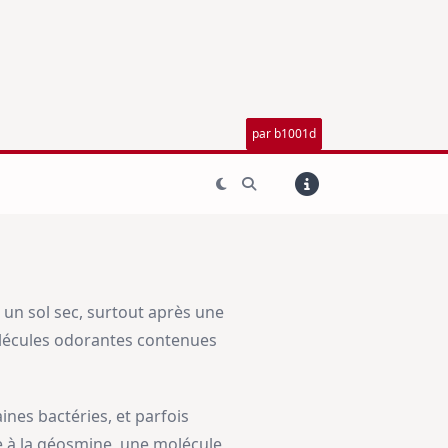
par b1001d
 un sol sec, surtout après une
molécules odorantes contenues
nes bactéries, et parfois
le à la géosmine, une molécule