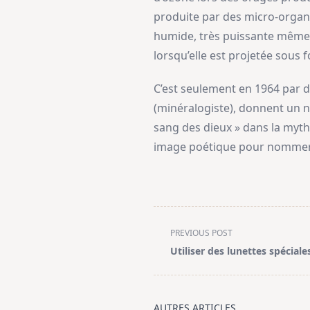
produite par des micro-organi
humide, très puissante même à
lorsqu’elle est projetée sous 
C’est seulement en 1964 par d
(minéralogiste), donnent un n
sang des dieux » dans la myth
image poétique pour nommer l’
<span
PREVIOUS POST
class="nav-
Utiliser des lunettes spéciale
subtitle
screen-
reader-
AUTRES ARTICLES