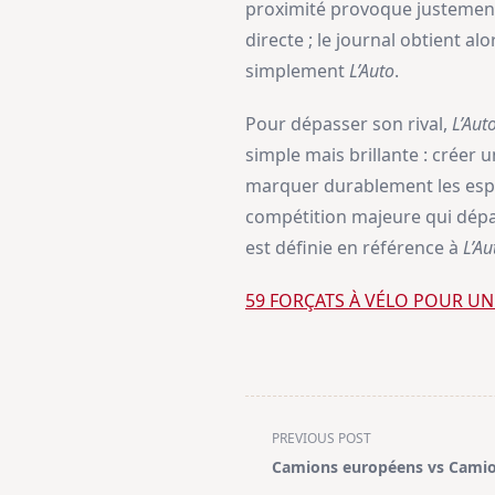
proximité provoque justement
directe ; le journal obtient al
simplement
L’Auto
.
Pour dépasser son rival,
L’Aut
simple mais brillante : créer
marquer durablement les espr
compétition majeure qui dépas
est définie en référence à
L’Au
59 FORÇATS À VÉLO POUR UN 
<span
PREVIOUS POST
class="nav-
Camions européens vs Camio
subtitle