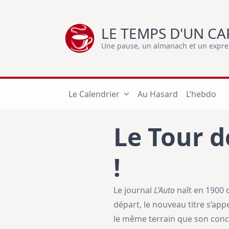
Skip
to
LE TEMPS D'UN CA
content
Une pause, un almanach et un express
Le Calendrier
Au Hasard
L’hebdo
Le Tour d
!
Le journal
L’Auto
naît en 1900 d
départ, le nouveau titre s’app
le même terrain que son concu