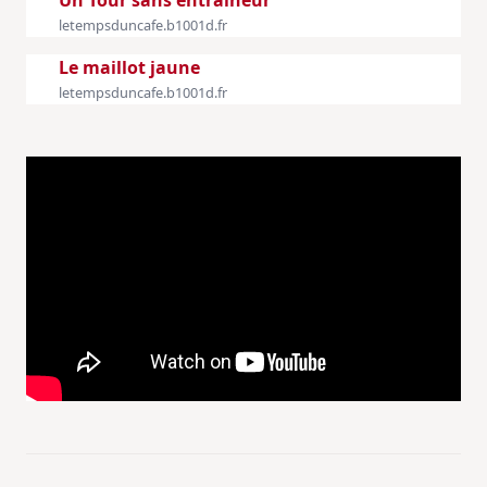
Un Tour sans entraîneur
letempsduncafe.b1001d.fr
Le maillot jaune
letempsduncafe.b1001d.fr