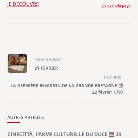
JE DÉCOUVRE
Lien vers la page
<span
PREVIOUS POST
class="nav-
21 FÉVRIER
subtitle
NEXT POST
screen-
LA DERNIÈRE INVASION DE LA GRANDE-BRETAGNE
reader-
22 février 1797
text">Page</span>
AUTRES ARTICLES
CINECITTÀ, L’ARME CULTURELLE DU DUCE
28