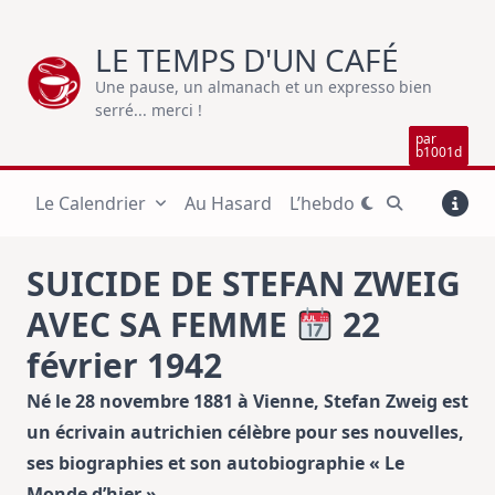
Skip
to
LE TEMPS D'UN CAFÉ
content
Une pause, un almanach et un expresso bien
serré... merci !
par
b1001d
Le Calendrier
Au Hasard
L’hebdo
SUICIDE DE STEFAN ZWEIG
AVEC SA FEMME
22
février 1942
Né le 28 novembre 1881 à Vienne, Stefan Zweig est
un écrivain autrichien célèbre pour ses nouvelles,
ses biographies et son autobiographie « Le
Monde d’hier ».