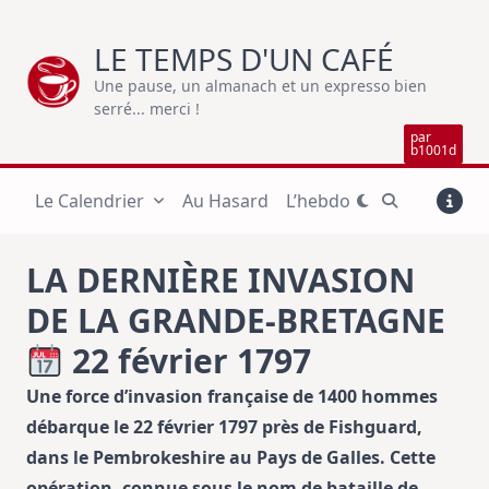
Skip
to
LE TEMPS D'UN CAFÉ
content
Une pause, un almanach et un expresso bien
serré... merci !
par
b1001d
Le Calendrier
Au Hasard
L’hebdo
LA DERNIÈRE INVASION
DE LA GRANDE-BRETAGNE
22 février 1797
Une force d’invasion française de 1400 hommes
débarque le 22 février 1797 près de Fishguard,
dans le Pembrokeshire au Pays de Galles. Cette
opération, connue sous le nom de bataille de