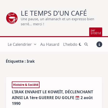
Skip
to
LE TEMPS D'UN CAFÉ
content
Une pause, un almanach et un expresso bien
serré... merci !
par
b1001d
Le Calendrier
Au Hasard
L’hebdo
Étiquette :
Irak
Histoire & Société
L’IRAK ENVAHIT LE KOWEÏT, DÉCLENCHANT
AINSI LA 1ère GUERRE DU GOLFE
2 août
1990