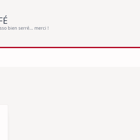
FÉ
o bien serré... merci !