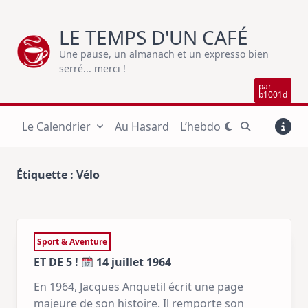
Skip
to
LE TEMPS D'UN CAFÉ
content
Une pause, un almanach et un expresso bien
serré... merci !
par
b1001d
Le Calendrier
Au Hasard
L’hebdo
Étiquette :
Vélo
Sport & Aventure
ET DE 5 !
14 juillet 1964
En 1964, Jacques Anquetil écrit une page
majeure de son histoire. Il remporte son