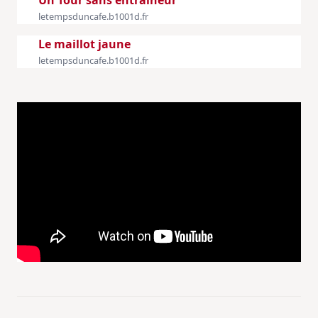
Un Tour sans entraîneur
letempsduncafe.b1001d.fr
Le maillot jaune
letempsduncafe.b1001d.fr