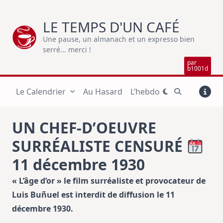
Skip
to
LE TEMPS D'UN CAFÉ
content
Une pause, un almanach et un expresso bien
serré... merci !
par
b1001d
Le Calendrier
Au Hasard
L’hebdo
UN CHEF-D’OEUVRE
SURRÉALISTE CENSURÉ
11 décembre 1930
« L’âge d’or » le film surréaliste et provocateur de
Luis Buñuel est interdit de diffusion le 11
décembre 1930.