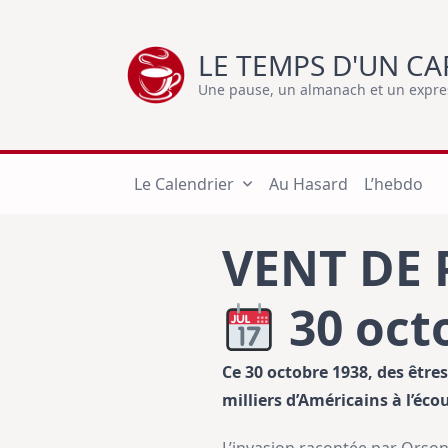
Skip
to
LE TEMPS D'UN CA
content
Une pause, un almanach et un express
Le Calendrier
Au Hasard
L’hebdo
VENT DE 
30 oct
Ce 30 octobre 1938, des être
milliers d’Américains à l’éco