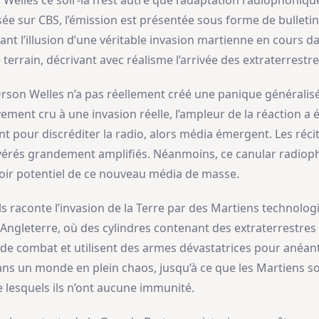
 Welles ce soir-là n’est autre que l’adaptation radiophoniq
sée sur CBS, l’émission est présentée sous forme de bullet
 l’illusion d’une véritable invasion martienne en cours da
terrain, décrivant avec réalisme l’arrivée des extraterrestre
rson Welles n’a pas réellement créé une panique généralisé
vement cru à une invasion réelle, l’ampleur de la réaction a
 pour discréditer la radio, alors média émergent. Les récit
 avérés grandement amplifiés. Néanmoins, ce canular radiop
voir potentiel de ce nouveau média de masse.
ls raconte l’invasion de la Terre par des Martiens technolog
Angleterre, où des cylindres contenant des extraterrestres
de combat et utilisent des armes dévastatrices pour anéant
ans un monde en plein chaos, jusqu’à ce que les Martiens s
e lesquels ils n’ont aucune immunité.