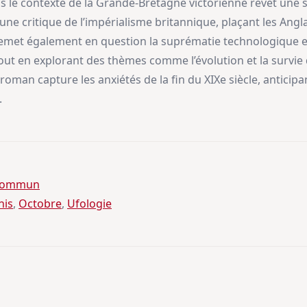
s le contexte de la Grande-Bretagne victorienne revêt une s
ne critique de l’impérialisme britannique, plaçant les Angla
 remet également en question la suprématie technologique e
out en explorant des thèmes comme l’évolution et la survie d
roman capture les anxiétés de la fin du XIXe siècle, anticip
.
 commun
nis
, 
Octobre
, 
Ufologie