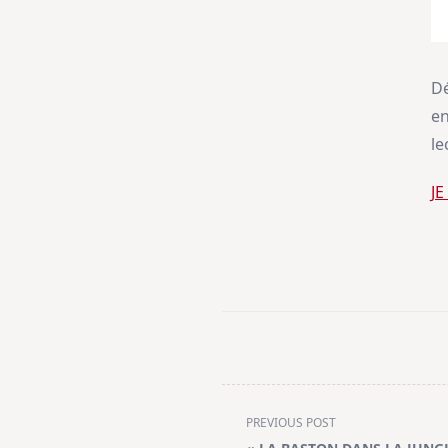
Dé
en
le
J
<span
PREVIOUS POST
class="nav-