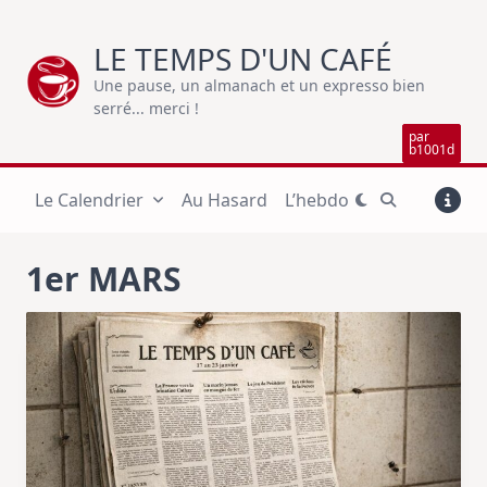
Skip
to
LE TEMPS D'UN CAFÉ
content
Une pause, un almanach et un expresso bien
serré... merci !
par
b1001d
Le Calendrier
Au Hasard
L’hebdo
1er MARS