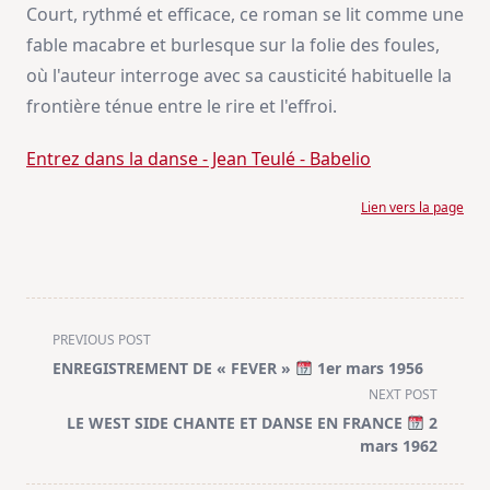
Court, rythmé et efficace, ce roman se lit comme une
fable macabre et burlesque sur la folie des foules,
où l'auteur interroge avec sa causticité habituelle la
frontière ténue entre le rire et l'effroi.
Entrez dans la danse - Jean Teulé - Babelio
Lien vers la page
<span
PREVIOUS POST
class="nav-
ENREGISTREMENT DE « FEVER »
1er mars 1956
subtitle
NEXT POST
screen-
LE WEST SIDE CHANTE ET DANSE EN FRANCE
2
reader-
mars 1962
text">Page</span>