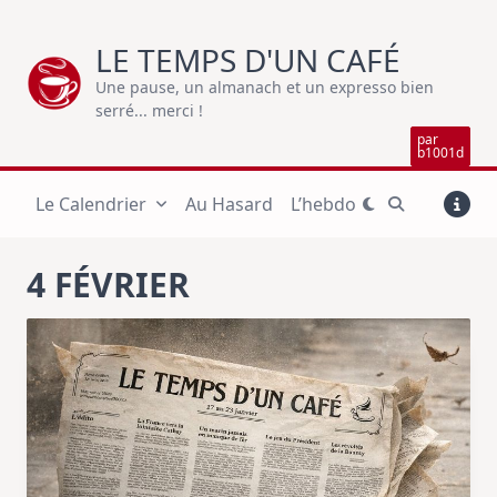
Skip
to
LE TEMPS D'UN CAFÉ
content
Une pause, un almanach et un expresso bien
serré... merci !
par
b1001d
Le Calendrier
Au Hasard
L’hebdo
4 FÉVRIER