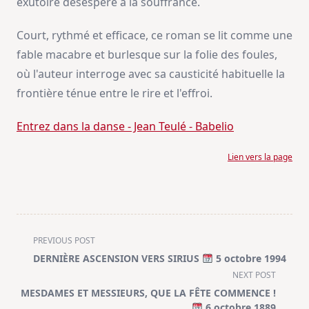
exutoire désespéré à la souffrance.
Court, rythmé et efficace, ce roman se lit comme une
fable macabre et burlesque sur la folie des foules,
où l'auteur interroge avec sa causticité habituelle la
frontière ténue entre le rire et l'effroi.
Entrez dans la danse - Jean Teulé - Babelio
Lien vers la page
<span
PREVIOUS POST
class="nav-
DERNIÈRE ASCENSION VERS SIRIUS
5 octobre 1994
subtitle
NEXT POST
screen-
MESDAMES ET MESSIEURS, QUE LA FÊTE COMMENCE !
reader-
6 octobre 1889