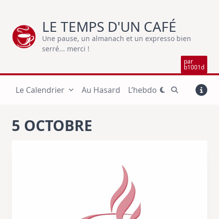
Skip
to
LE TEMPS D'UN CAFÉ
content
Une pause, un almanach et un expresso bien
serré... merci !
par
b1001d
Le Calendrier
Au Hasard
L’hebdo
5 OCTOBRE