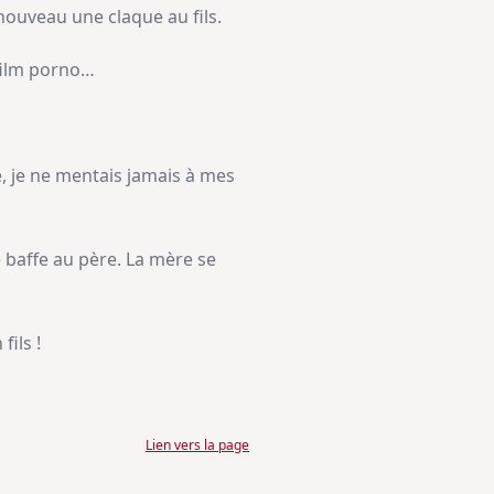
nouveau une claque au fils.
n film porno…
ge, je ne mentais jamais à mes
e baffe au père. La mère se
fils !
Lien vers la page