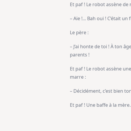
Et paf ! Le robot assène de 
– Aïe !... Bah oui ! C’était u
Le père :
– J’ai honte de toi ! À ton â
parents !
Et paf ! Le robot assène un
marre :
– Décidément, c’est bien ton 
Et paf ! Une baffe à la mère.