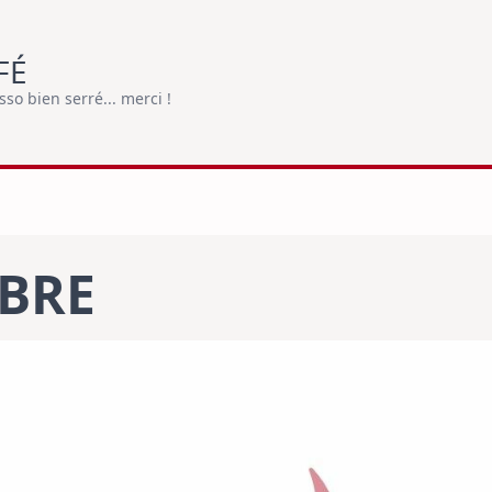
FÉ
o bien serré... merci !
MBRE