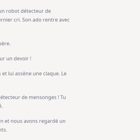
un robot détecteur de
nier cri. Son ado rentre avec
père.
our un devoir !
ls et lui assène une claque. Le
 détecteur de mensonges ! Tu
é.
ain et nous avons regardé un
ts.