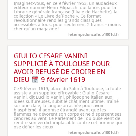
Imaginez-vous, en ce 9 février 1953, un audacieux
éditeur nommé Henri Filipacchi qui lance, pour la
Librairie générale française (filiale de Hachette), la
collection « Le Livre de Poche ». Ce format
révolutionnaire rend les grands classiques
accessibles à tous, pour seulement 2 francs – moins
cher qu’un magazine !
letempsduncafe.b1001d.fr
GIULIO CESARE VANINI
SUPPLICIÉ À TOULOUSE POUR
AVOIR REFUSÉ DE CROIRE EN
DIEU
9 février 1619
Ce 9 février 1619, place du Salin à Toulouse, la foule
assiste à un supplice effroyable : Giulio Cesare
Vanini, dit Lucilio Vanini, philosophe italien aux
idées sulfureuses, subit le châtiment ultime. Traîné
sur une claie, la langue arrachée pour avoir
blasphémé, il agonise étranglé avant que les
flammes ne dévorent son corps et ne dispersent ses
cendres au vent. Le Parlement de Toulouse vient de
rendre son verdict implacable contre cet homme qui
ose défier les cieux.
letempsduncafe.b1001d.fr