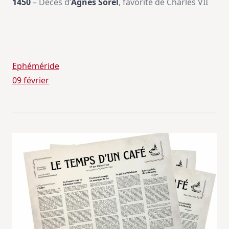
1450
– Décès d’
Agnès Sorel
, favorite de Charles VII
Ephéméride
09 février