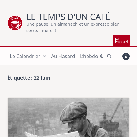
Skip
to
LE TEMPS D'UN CAFÉ
content
Une pause, un almanach et un expresso bien
serré... merci !
par
b1001d
Le Calendrier
Au Hasard
L’hebdo
Étiquette :
22 Juin