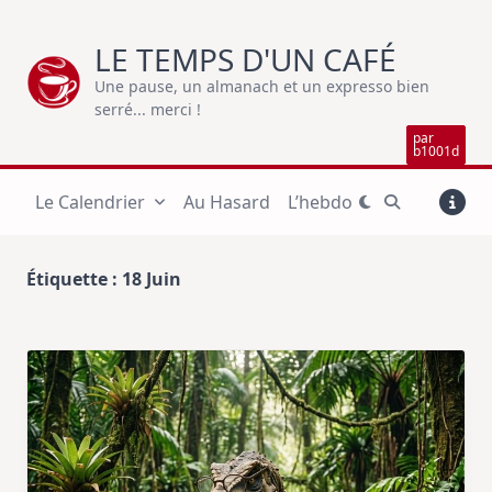
Skip
to
LE TEMPS D'UN CAFÉ
content
Une pause, un almanach et un expresso bien
serré... merci !
par
b1001d
Le Calendrier
Au Hasard
L’hebdo
Étiquette :
18 Juin