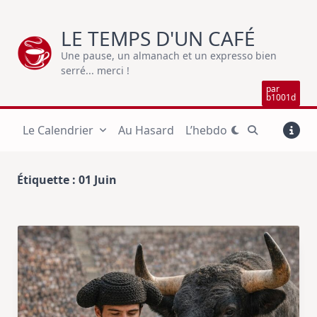
Skip
to
LE TEMPS D'UN CAFÉ
content
Une pause, un almanach et un expresso bien
serré... merci !
par
b1001d
Le Calendrier
Au Hasard
L’hebdo
Étiquette :
01 Juin