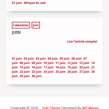
01 juin
Afrique du sud
Calendrier
Juin
JUIN
Lire l'article complet
01 juin
02 juin
03 juin
04 juin
05 juin
06 juin
07
juin
08 juin
09 juin
10 juin
11 juin
12 juin
13 juin
14
juin
15 juin
16 juin
17 juin
18 juin
19 juin
20 juin
21
juin
22 juin
23 juin
24 juin
25 juin
26 juin
27 juin
28
juin
29 juin
30 juin
Copyright © 2026
Yuki Theme
Designed By
WP Moose