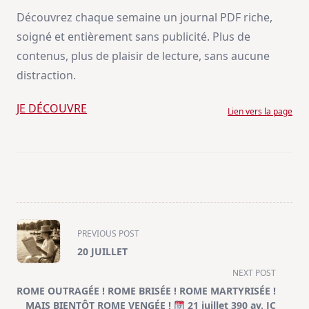
Découvrez chaque semaine un journal PDF riche,
soigné et entièrement sans publicité. Plus de
contenus, plus de plaisir de lecture, sans aucune
distraction.
JE DÉCOUVRE
Lien vers la page
<span
PREVIOUS POST
class="nav-
20 JUILLET
subtitle
NEXT POST
screen-
ROME OUTRAGÉE ! ROME BRISÉE ! ROME MARTYRISÉE !
reader-
MAIS BIENTÔT ROME VENGÉE !
21 juillet 390 av. JC