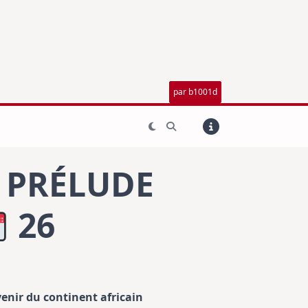
par b1001d
E PRÉLUDE
26
venir du continent africain