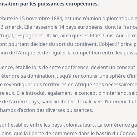
onisation par les puissances européennes.
débute le 15 novembre 1884, est une réunion diplomatique 
Bismarck. Elle rassemble 14 pays européens, dont la Franc
rtugal, l’Espagne et l’Italie, ainsi que les États-Unis. Aucun r
nt pourtant décider du sort du continent. L’objectif principal
tion de l’Afrique et de réguler la compétition entre les pui
uence, établie lors de cette conférence, devient un concept c
 étendre sa domination jusqu’à rencontrer une sphère d’inf
 revendiquer des territoires en Afrique sans nécessaireme
ntre eux. Elle introduit également le concept d’hinterland, se
e de l’arrière-pays, sans limite territoriale vers l’intérieur. C
 champs d’action des diverses puissances.
ont établies entre les pays colonisateurs. La conférence gar
, ainsi que la liberté de commerce dans le bassin du Congo. E