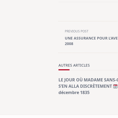
<span
PREVIOUS POST
class="nav-
UNE ASSURANCE POUR L’AV
subtitle
2008
screen-
reader-
text">Page</span>
AUTRES ARTICLES
LE JOUR OÙ MADAME SANS-
S’EN ALLA DISCRÈTEMENT
décembre 1835