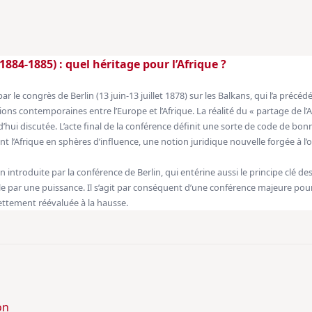
1884-1885) : quel héritage pour l’Afrique ?
 le congrès de Berlin (13 juin-13 juillet 1878) sur les Balkans, qui l’a précéd
tions contemporaines entre l’Europe et l’Afrique. La réalité du « partage de l’
’hui discutée. L’acte final de la conférence définit une sorte de code de bo
nt l’Afrique en sphères d’influence, une notion juridique nouvelle forgée à l’
n introduite par la conférence de Berlin, qui entérine aussi le principe clé de
le par une puissance. Il s’agit par conséquent d’une conférence majeure pour
ettement réévaluée à la hausse.
on