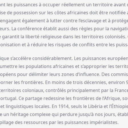
ant les puissances à occuper réellement un territoire avant 
se de possession sur les côtes africaines doit être notifiée
s’engagent également à lutter contre l’esclavage et à protég
urs. La conférence établit aussi des règles pour la navigation
e garantit la liberté religieuse dans les territoires colonisés.
onisation et à réduire les risques de conflits entre les pu
Afrique s’accélère considérablement. Les puissances européen
umettre les populations africaines et s’approprier les territo
ropéens pour délimiter leurs zones d’influence. Des commis
orner les frontières. En moins de trois décennies, environ 
territoires coloniaux, contrôlés principalement par la Franc
 Portugal. Ce partage redessine les frontières de l’Afrique, 
 et linguistiques locales. En 1914, seuls le Libéria et l’Éth
e un héritage complexe qui perdure jusqu’à nos jours, établ
u pillage des ressources par les puissances impérialistes.