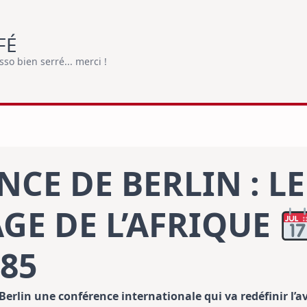
FÉ
o bien serré... merci !
CE DE BERLIN : L
GE DE L’AFRIQUE
885
 Berlin une conférence internationale qui va redéfinir l’a