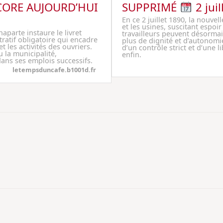
CORE AUJOURD’HUI
SUPPRIMÉ
2 juil
En ce 2 juillet 1890, la nouvel
et les usines, suscitant espoi
aparte instaure le livret
travailleurs peuvent désormai
ratif obligatoire qui encadre
plus de dignité et d’autonomie
 les activités des ouvriers.
d’un contrôle strict et d’une l
u la municipalité,
enfin.
ns ses emplois successifs.
letempsduncafe.b1001d.fr