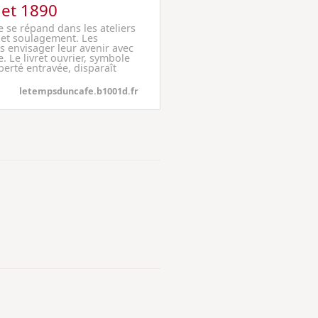
let 1890
le se répand dans les ateliers
r et soulagement. Les
s envisager leur avenir avec
. Le livret ouvrier, symbole
iberté entravée, disparaît
letempsduncafe.b1001d.fr