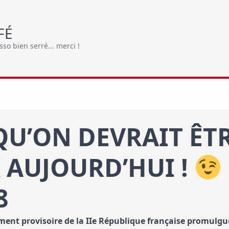
FÉ
o bien serré... merci !
QU’ON DEVRAIT ÊT
 AUJOURD’HUI !
8
ment provisoire de la IIe République française promulgu