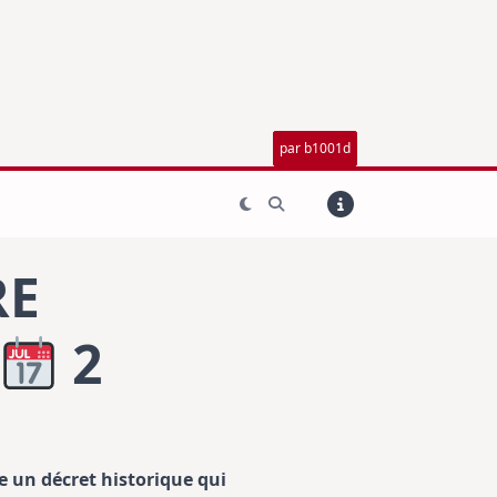
par b1001d
RE
2
e un décret historique qui