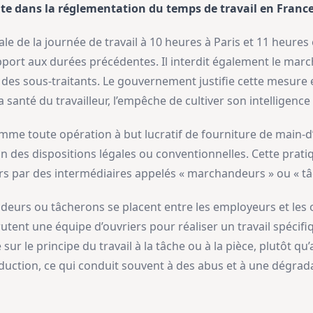
e dans la réglementation du temps de travail en France
le de la journée de travail à 10 heures à Paris et 11 heures
port aux durées précédentes. Il interdit également le marc
r des sous-traitants. Le gouvernement justifie cette mesure 
santé du travailleur, l’empêche de cultiver son intelligence 
mme toute opération à but lucratif de fourniture de main-d
ion des dispositions légales ou conventionnelles. Cette prat
iers par des intermédiaires appelés « marchandeurs » ou « t
deurs ou tâcherons se placent entre les employeurs et les o
ecrutent une équipe d’ouvriers pour réaliser un travail spécif
r le principe du travail à la tâche ou à la pièce, plutôt qu
duction, ce qui conduit souvent à des abus et à une dégrad