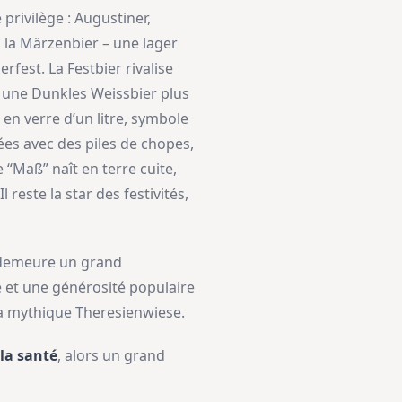
 privilège : Augustiner,
 la Märzenbier – une lager
fest. La Festbier rivalise
u une Dunkles Weissbier plus
 en verre d’un litre, symbole
lées avec des piles de chopes,
 “Maß” naît en terre cuite,
 reste la star des festivités,
, demeure un grand
le et une générosité populaire
 la mythique Theresienwiese.
 la santé
, alors un grand