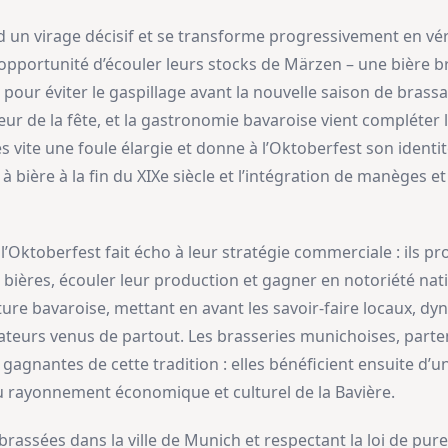
 un virage décisif et se transforme progressivement en vérit
 l’opportunité d’écouler leurs stocks de Märzen – une bière 
 pour éviter le gaspillage avant la nouvelle saison de brass
r de la fête, et la gastronomie bavaroise vient compléter l’
s vite une foule élargie et donne à l’Oktoberfest son identit
 bière à la fin du XIXe siècle et l’intégration de manèges et
e l’Oktoberfest fait écho à leur stratégie commerciale : ils pro
 bières, écouler leur production et gagner en notoriété nati
ulture bavaroise, mettant en avant les savoir-faire locaux, d
amateurs venus de partout. Les brasseries munichoises, parte
 gagnantes de cette tradition : elles bénéficient ensuite d
u rayonnement économique et culturel de la Bavière.
 brassées dans la ville de Munich et respectant la loi de pu