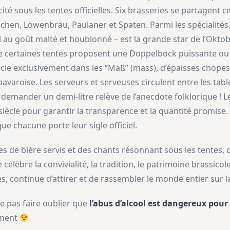
cité sous les tentes officielles. Six brasseries se partagent ce
en, Löwenbräu, Paulaner et Spaten. Parmi les spécialités,
au goût malté et houblonné – est la grande star de l’Oktober
que certaines tentes proposent une Doppelbock puissante o
récie exclusivement dans les “Maß” (mass), d’épaisses chopes
é bavaroise. Les serveurs et serveuses circulent entre les tab
 demander un demi-litre relève de l’anecdote folklorique ! Le
siècle pour garantir la transparence et la quantité promise. Il
que chacune porte leur sigle officiel.
tres de bière servis et des chants résonnant sous les tentes
célèbre la convivialité, la tradition, le patrimoine brassico
es, continue d’attirer et de rassembler le monde entier sur
e pas faire oublier que
l’abus d’alcool est dangereux pour
ement