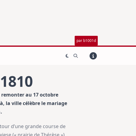
par b1001d
 1810
ut remonter au 17 octobre
, la ville célèbre le mariage
.
autour d’une grande course de
iese (« prairie de Thérèse »),