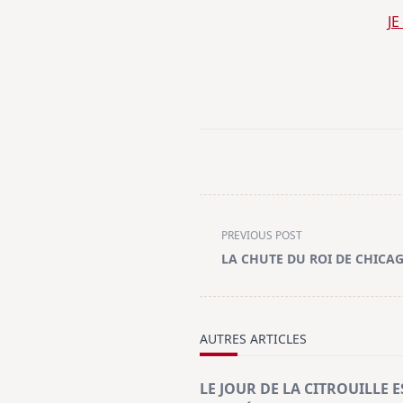
J
<span
PREVIOUS POST
class="nav-
LA CHUTE DU ROI DE CHICA
subtitle
screen-
reader-
text">Page</span>
AUTRES ARTICLES
LE JOUR DE LA CITROUILLE E