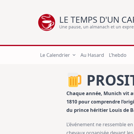
Skip
to
LE TEMPS D'UN CA
content
Une pause, un almanach et un express
Le Calendrier
Au Hasard
L’hebdo
PROSIT
Chaque année, Munich vit au 
1810 pour comprendre l’origin
du prince héritier Louis de 
L’événement ne ressemble en r
chevaux organisée devant les m