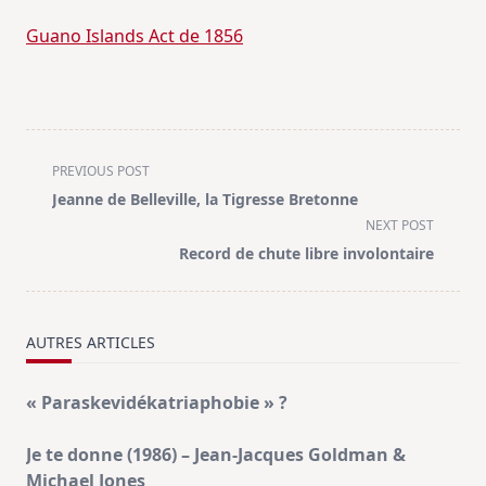
Guano Islands Act de 1856
<span
PREVIOUS POST
class="nav-
Jeanne de Belleville, la Tigresse Bretonne
subtitle
NEXT POST
screen-
Record de chute libre involontaire
reader-
text">Page</span>
AUTRES ARTICLES
« Paraskevidékatriaphobie » ?
Je te donne (1986) – Jean-Jacques Goldman &
Michael Jones