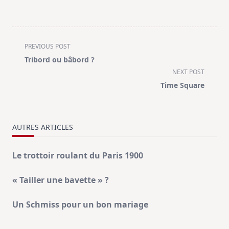
<span
PREVIOUS POST
class="nav-
Tribord ou bâbord ?
subtitle
NEXT POST
screen-
Time Square
reader-
text">Page</span>
AUTRES ARTICLES
Le trottoir roulant du Paris 1900
« Tailler une bavette » ?
Un Schmiss pour un bon mariage