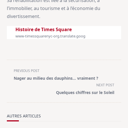
Sa réhabilitation est liée à la sécurisation, à
l’immobilier, au tourisme et à l’économie du
divertissement.
Histoire de Times Square
www-timessquarenyc-org.translate.goog
<span
PREVIOUS POST
class="nav-
Nager au milieu des dauphins… vraiment ?
subtitle
NEXT POST
screen-
Quelques chiffres sur le Soleil
reader-
text">Page</span>
AUTRES ARTICLES