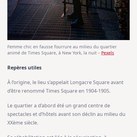
Femme chic en fausse fourrure au milieu du quartier
animé de Times Square, à New York, la nuit –
Pexels
Repères utiles
À l’origine, le lieu s’appelait Longacre Square avant
d’être renommé Times Square en 1904-1905.
Le quartier a d’abord été un grand centre de
spectacles et d’hôtels avant son déclin au milieu du
XXème siècle.