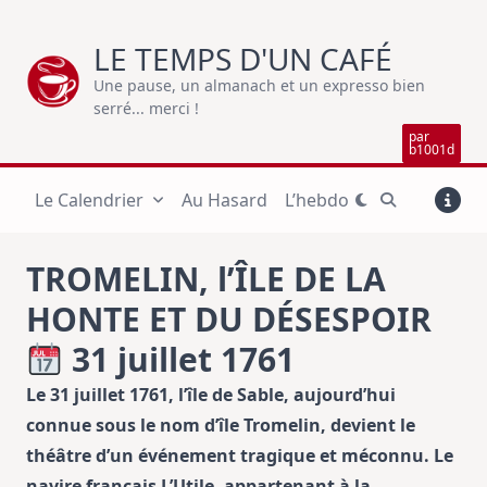
Skip
to
LE TEMPS D'UN CAFÉ
content
Une pause, un almanach et un expresso bien
serré... merci !
par
b1001d
Le Calendrier
Au Hasard
L’hebdo
TROMELIN, l’ÎLE DE LA
HONTE ET DU DÉSESPOIR
31 juillet 1761
Le 31 juillet 1761, l’île de Sable, aujourd’hui
connue sous le nom d’île Tromelin, devient le
théâtre d’un événement tragique et méconnu. Le
navire français L’Utile, appartenant à la