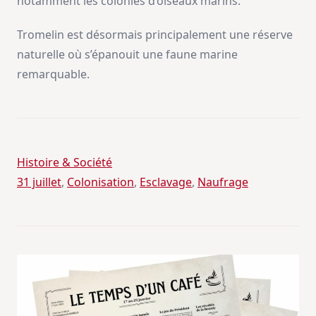
notamment les colonies d’oiseaux marins.
Tromelin est désormais principalement une réserve
naturelle où s’épanouit une faune marine
remarquable.
Histoire & Société
31 juillet
, 
Colonisation
, 
Esclavage
, 
Naufrage