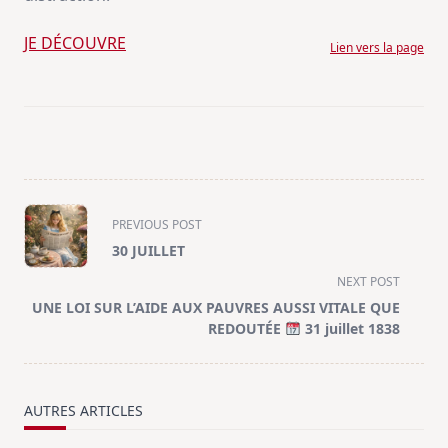
JE DÉCOUVRE
Lien vers la page
<span
PREVIOUS POST
class="nav-
30 JUILLET
subtitle
NEXT POST
screen-
UNE LOI SUR L’AIDE AUX PAUVRES AUSSI VITALE QUE
reader-
REDOUTÉE
31 juillet 1838
text">Page</span>
AUTRES ARTICLES