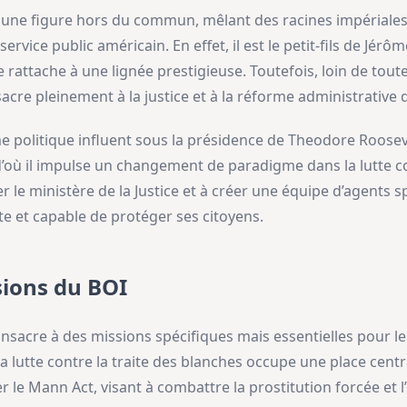
 une figure hors du commun, mêlant des racines impériale
vice public américain. En effet, il est le petit-fils de Jérô
le rattache à une lignée prestigieuse. Toutefois, loin de to
cre pleinement à la justice et à la réforme administrative d
 politique influent sous la présidence de Theodore Roosev
’où il impulse un changement de paradigme dans la lutte con
le ministère de la Justice et à créer une équipe d’agents spé
ste et capable de protéger ses citoyens.
sions du BOI
nsacre à des missions spécifiques mais essentielles pour le 
 la lutte contre la traite des blanches occupe une place cent
 le Mann Act, visant à combattre la prostitution forcée et 