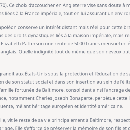
). Ce choix d’accoucher en Angleterre vise sans doute à m
ues liées à la France impériale, tout en lui assurant un envi
 Napoléon conserve un intérêt distant mais réel pour cette b
s des droits dynastiques liés à la maison impériale, mais r
e à Elizabeth Patterson une rente de 5000 francs mensuel en
anglais. Quelle indignité tout de même que son neveux outr
ndit aux États-Unis sous la protection et l’éducation de sa
n de son statut social et dans son insertion au sein de l’éli
famille fortunée de Baltimore, consolidant ainsi l’ancrage de
nce, notamment Charles Joseph Bonaparte, perpétue cette 
uente, mêlant héritage européen et identité américaine.
lle, vit le reste de sa vie principalement à Baltimore, respe
age. Elle s’efforce de préserver la mémoire de son fils et d