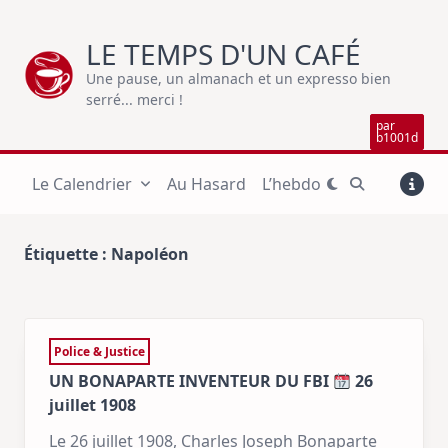
Skip
to
LE TEMPS D'UN CAFÉ
content
Une pause, un almanach et un expresso bien
serré... merci !
par
b1001d
Le Calendrier
Au Hasard
L’hebdo
Étiquette :
Napoléon
Police & Justice
UN BONAPARTE INVENTEUR DU FBI
26
juillet 1908
Le 26 juillet 1908, Charles Joseph Bonaparte