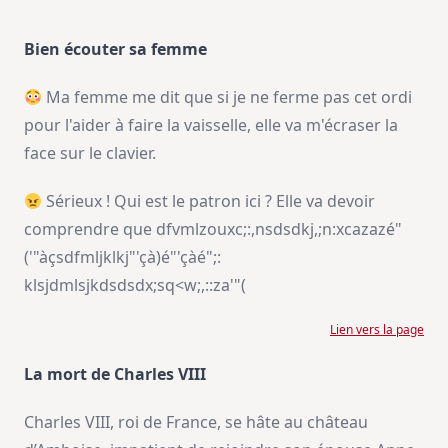
Bien écouter sa femme
Ma femme me dit que si je ne ferme pas cet ordi
pour l'aider à faire la vaisselle, elle va m'écraser la
face sur le clavier.
Sérieux ! Qui est le patron ici ? Elle va devoir
comprendre que dfvmlzouxc;:,nsdsdkj,;n:xcazazé"
('"àçsdfmljklkj"'çà)é"'çàé";:
klsjdmlsjkdsdsdx;sq<w;,::za'"(
Lien vers la page
La mort de Charles VIII
Charles VIII, roi de France, se hâte au château