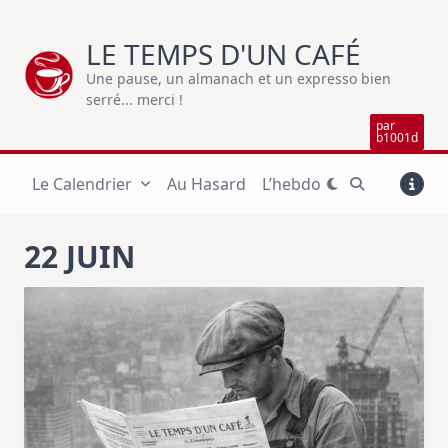
Skip
to
LE TEMPS D'UN CAFÉ
content
Une pause, un almanach et un expresso bien
serré... merci !
par
b1001d
Le Calendrier
Au Hasard
L’hebdo
22 JUIN