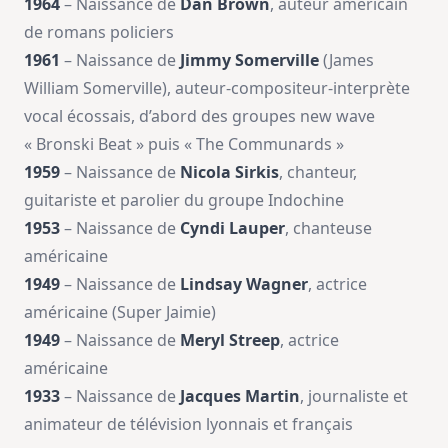
1964
– Naissance de
Dan Brown
, auteur américain
de romans policiers
1961
– Naissance de
Jimmy Somerville
(James
William Somerville), auteur-compositeur-interprète
vocal écossais, d’abord des groupes new wave
« Bronski Beat » puis « The Communards »
1959
– Naissance de
Nicola Sirkis
, chanteur,
guitariste et parolier du groupe Indochine
1953
– Naissance de
Cyndi Lauper
, chanteuse
américaine
1949
– Naissance de
Lindsay Wagner
, actrice
américaine (Super Jaimie)
1949
– Naissance de
Meryl Streep
, actrice
américaine
1933
– Naissance de
Jacques Martin
, journaliste et
animateur de télévision lyonnais et français