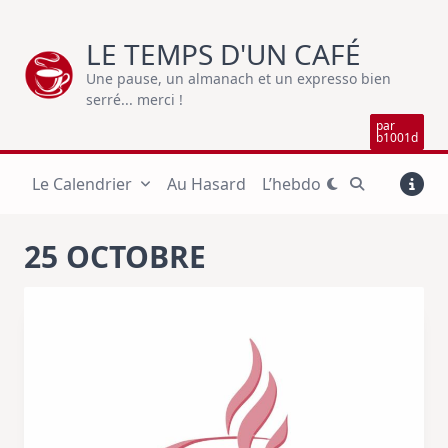
Skip
to
LE TEMPS D'UN CAFÉ
content
Une pause, un almanach et un expresso bien
serré... merci !
par
b1001d
Le Calendrier
Au Hasard
L’hebdo
25 OCTOBRE