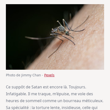
Photo de Jimmy Chan -
Pexels
Ce suppôt de Satan est encore là. Toujours.
Infatigable. Il me traque, m’épuise, me vole des
heures de sommeil comme un bourreau méticuleux.
Sa spécialité : la torture lente, insidieuse, celle qui