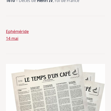
1610
– Décès de
Henri IV
, roi de France
Ephéméride
14 mai