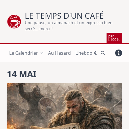
Skip
to
LE TEMPS D'UN CAFÉ
content
Une pause, un almanach et un expresso bien
serré... merci !
par
b1001d
Le Calendrier
Au Hasard
L’hebdo
14 MAI