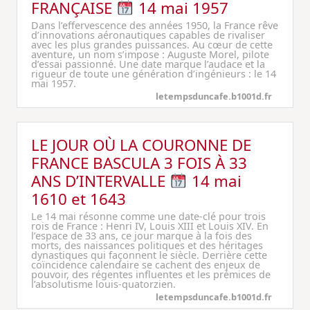
FRANÇAISE
14 mai 1957
Dans l’effervescence des années 1950, la France rêve
d’innovations aéronautiques capables de rivaliser
avec les plus grandes puissances. Au cœur de cette
aventure, un nom s’impose : Auguste Morel, pilote
d’essai passionné. Une date marque l’audace et la
rigueur de toute une génération d’ingénieurs : le 14
mai 1957.
letempsduncafe.b1001d.fr
LE JOUR OÙ LA COURONNE DE
FRANCE BASCULA 3 FOIS À 33
ANS D’INTERVALLE
14 mai
1610 et 1643
Le 14 mai résonne comme une date-clé pour trois
rois de France : Henri IV, Louis XIII et Louis XIV. En
l’espace de 33 ans, ce jour marque à la fois des
morts, des naissances politiques et des héritages
dynastiques qui façonnent le siècle. Derrière cette
coïncidence calendaire se cachent des enjeux de
pouvoir, des régentes influentes et les prémices de
l’absolutisme louis-quatorzien.
letempsduncafe.b1001d.fr