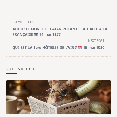
<span
PREVIOUS POST
class="nav-
AUGUSTE MOREL ET L’ATAR VOLANT : L’AUDACE À LA
subtitle
FRANÇAISE
14 mai 1957
screen-
NEXT POST
reader-
QUI EST LA 1ère HÔTESSE DE L’AIR ?
15 mai 1930
text">Page</span>
AUTRES ARTICLES