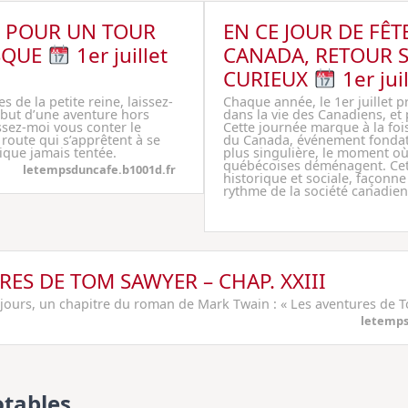
O POUR UN TOUR
EN CE JOUR DE FÊ
SQUE
1er juillet
CANADA, RETOUR S
CURIEUX
1er juil
de la petite reine, laissez-
Chaque année, le 1er juillet
but d’une aventure hors
dans la vie des Canadiens, et
issez-moi vous conter le
Cette journée marque à la fo
 route qui s’apprêtent à se
du Canada, événement fondate
ique jamais tentée.
plus singulière, le moment où 
québécoises déménagent. Cette
letempsduncafe.b1001d.fr
historique et sociale, façonne l
rythme de la société canadien
RES DE TOM SAWYER – CHAP. XXIII
 jours, un chapitre du roman de Mark Twain : « Les aventures de 
letemps
tables