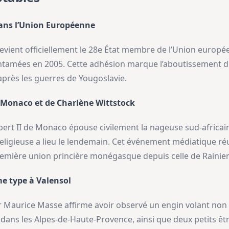
 dans l’Union Européenne
e devient officiellement le 28e État membre de l’Union europ
ntamées en 2005. Cette adhésion marque l’aboutissement d
près les guerres de Yougoslavie.
e Monaco et de Charlène Wittstock
 Albert II de Monaco épouse civilement la nageuse sud-africa
 religieuse a lieu le lendemain. Cet événement médiatique 
emière union princière monégasque depuis celle de Rainier I
me type à Valensol
teur Maurice Masse affirme avoir observé un engin volant non
dans les Alpes-de-Haute-Provence, ainsi que deux petits ê