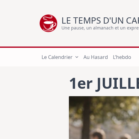
Skip
to
LE TEMPS D'UN CA
content
Une pause, un almanach et un express
Le Calendrier
Au Hasard
L’hebdo
1er JUILL