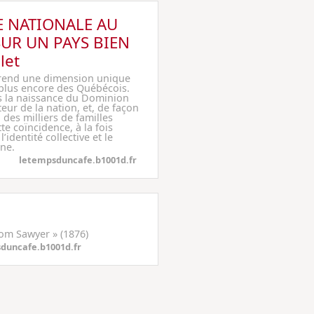
TE NATIONALE AU
UR UN PAYS BIEN
let
 prend une dimension unique
 plus encore des Québécois.
is la naissance du Dominion
ur de la nation, et, de façon
des milliers de familles
 coïncidence, à la fois
’identité collective et le
ne.
letempsduncafe.b1001d.fr
Tom Sawyer » (1876)
duncafe.b1001d.fr