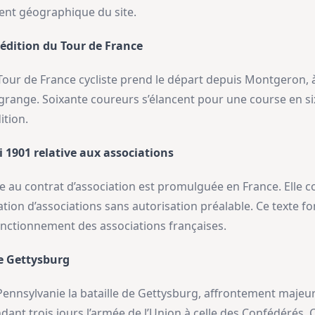
ment géographique du site.
 édition du Tour de France
 Tour de France cycliste prend le départ depuis Montgeron, à l
grange. Soixante coureurs s’élancent pour une course en si
ition.
i 1901 relative aux associations
ative au contrat d’association est promulguée en France. Elle c
ation d’associations sans autorisation préalable. Ce texte f
onctionnement des associations françaises.
de Gettysburg
n Pennsylvanie la bataille de Gettysburg, affrontement majeu
ant trois jours l’armée de l’Union à celle des Confédérés. Ce