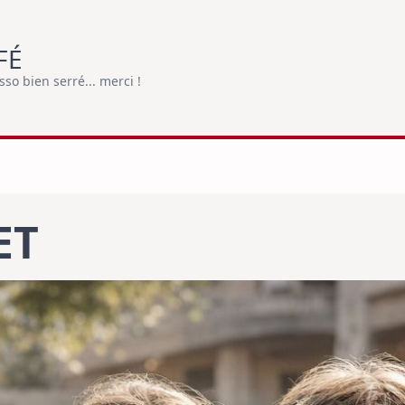
FÉ
o bien serré... merci !
ET