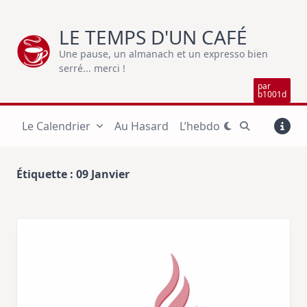
Skip
to
LE TEMPS D'UN CAFÉ
content
Une pause, un almanach et un expresso bien
serré... merci !
par
b1001d
Le Calendrier
Au Hasard
L’hebdo
Étiquette :
09 Janvier