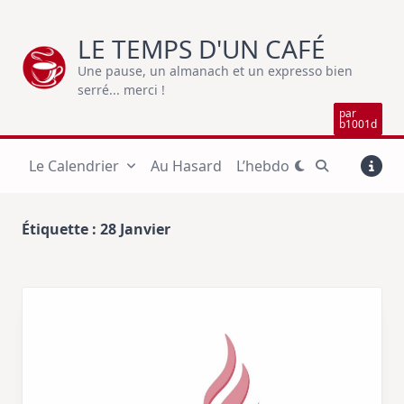
Skip
to
LE TEMPS D'UN CAFÉ
content
Une pause, un almanach et un expresso bien
serré... merci !
par
b1001d
Le Calendrier
Au Hasard
L’hebdo
Étiquette :
28 Janvier