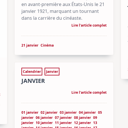
en avant-première aux États-Unis le 21
janvier 1921, marquant un tournant
dans la carrière du cinéaste.
Lire l'article complet
21 janvier
Cinéma
Calendrier
Janvier
JANVIER
Lire l'article complet
t
01 janvier
02 janvier
03 janvier
04 janvier
05
janvier
06 janvier
07 janvier
08 janvier
09
janvier
10 janvier
11 janvier
12 janvier
13
janvier
14 janvier
15 janvier
16 janvier
17