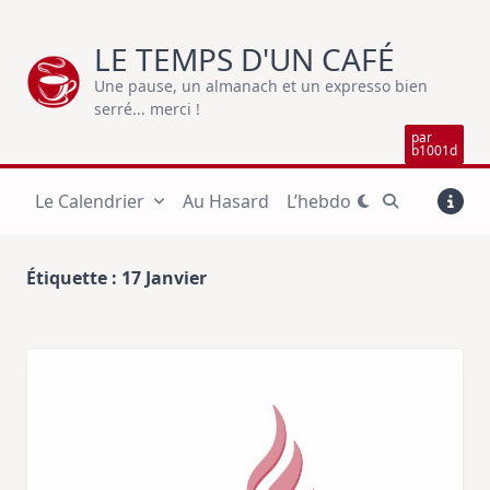
Skip
to
LE TEMPS D'UN CAFÉ
content
Une pause, un almanach et un expresso bien
serré... merci !
par
b1001d
Le Calendrier
Au Hasard
L’hebdo
Étiquette :
17 Janvier