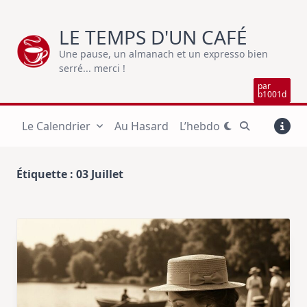
Skip
to
LE TEMPS D'UN CAFÉ
content
Une pause, un almanach et un expresso bien
serré... merci !
par
b1001d
Le Calendrier
Au Hasard
L’hebdo
Étiquette :
03 Juillet