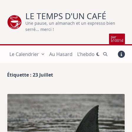
Skip
to
LE TEMPS D'UN CAFÉ
content
Une pause, un almanach et un expresso bien
serré... merci !
par
b1001d
Le Calendrier
Au Hasard
L’hebdo
Étiquette :
23 Juillet