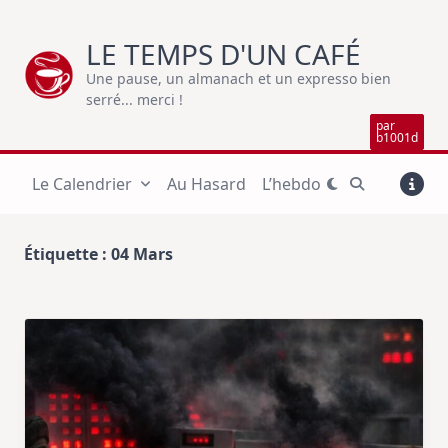
Skip
to
LE TEMPS D'UN CAFÉ
content
Une pause, un almanach et un expresso bien
serré... merci !
par
b1001d
Le Calendrier
Au Hasard
L’hebdo
Étiquette :
04 Mars