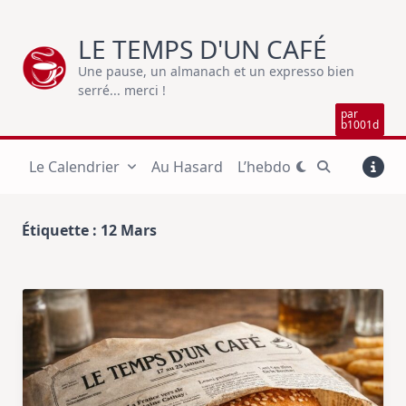
Skip
to
LE TEMPS D'UN CAFÉ
content
Une pause, un almanach et un expresso bien
serré... merci !
par
b1001d
Le Calendrier
Au Hasard
L’hebdo
Étiquette :
12 Mars