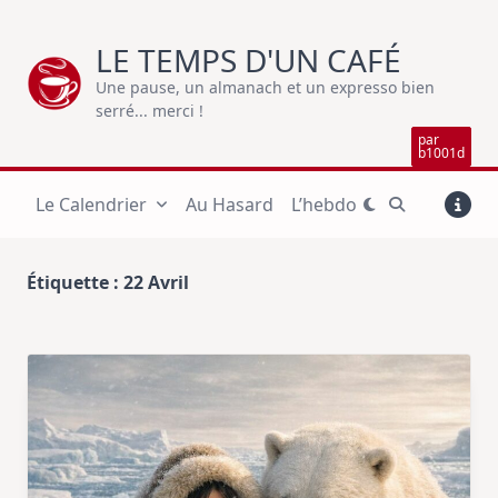
Skip
to
LE TEMPS D'UN CAFÉ
content
Une pause, un almanach et un expresso bien
serré... merci !
par
b1001d
Le Calendrier
Au Hasard
L’hebdo
Étiquette :
22 Avril