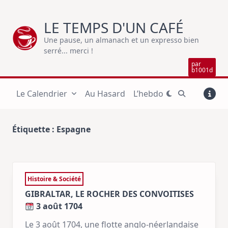
Skip
to
LE TEMPS D'UN CAFÉ
content
Une pause, un almanach et un expresso bien
serré... merci !
par
b1001d
Le Calendrier
Au Hasard
L’hebdo
Étiquette :
Espagne
Histoire & Société
GIBRALTAR, LE ROCHER DES CONVOITISES
3 août 1704
Le 3 août 1704, une flotte anglo-néerlandaise